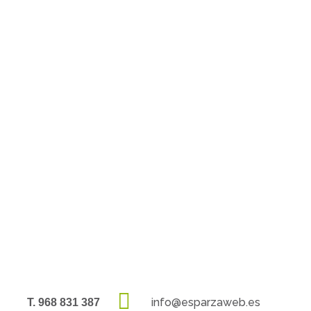
info@esparzaweb.es
T. 968 831 387