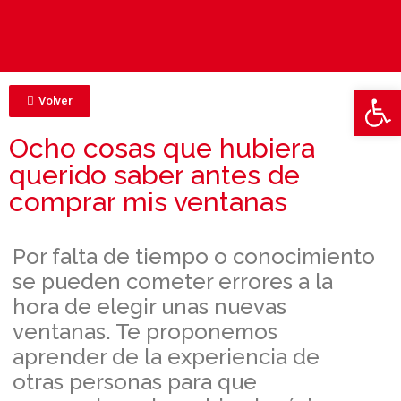
Abrir
Volver
Ocho cosas que hubiera
querido saber antes de
comprar mis ventanas
Por falta de tiempo o conocimiento
se pueden cometer errores a la
hora de elegir unas nuevas
ventanas. Te proponemos
aprender de la experiencia de
otras personas para que