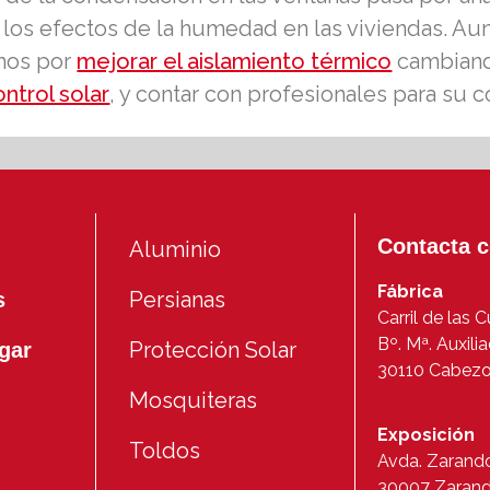
ar los efectos de la humedad en las viviendas.
amos por
mejorar el aislamiento térmico
cambiando
ontrol solar
, y contar con profesionales para su co
Contacta 
Aluminio
Fábrica
Persianas
s
Carril de las 
Bº. Mª. Auxili
Protección Solar
gar
30110 Cabezo 
Mosquiteras
Exposición
Toldos
Avda. Zarand
30007 Zaran