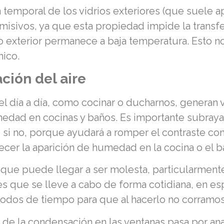
 temporal de los vidrios exteriores (que suele 
emisivos, ya que esta propiedad impide la transfe
rio exterior permanece a baja temperatura. Esto n
mico.
ción del aire
l día a día, como cocinar o ducharnos, generan v
medad en cocinas y baños. Es importante subrayar
 si no, porque ayudará a romper el contraste con 
er la aparición de humedad en la cocina o el b
es que puede llegar a ser molesta, particularme
 que se lleve a cabo de forma cotidiana, en es
os de tiempo para que al hacerlo no corramos e
de la condensación en las ventanas pasa por anal