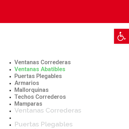
Open
Ventanas Correderas
Ventanas Abatibles
Puertas Plegables
Armarios
Mallorquinas
Techos Correderos
Mamparas
Ventanas Correderas
Ventanas Abatibles
Puertas Plegables